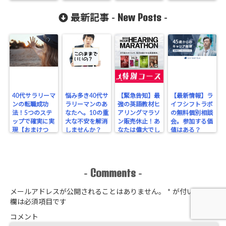
New Posts
最新記事 -
-
40代サラリーマ
悩み多き40代サ
【緊急告知】最
【最新情報】ラ
ンの転職成功
ラリーマンのあ
強の英語教材ヒ
イフシフトラボ
法！5つのステ
なたへ。10の重
アリングマラソ
の無料個別相談
ップで確実に実
大な不安を解消
ン販売休止！あ
会。参加する価
現【おまけつ
しませんか？
なたは偉大でし
値はある？
き】
た。ありがとう
（涙）
Comments
-
-
メールアドレスが公開されることはありません。
*
が付いている
欄は必須項目です
コメント