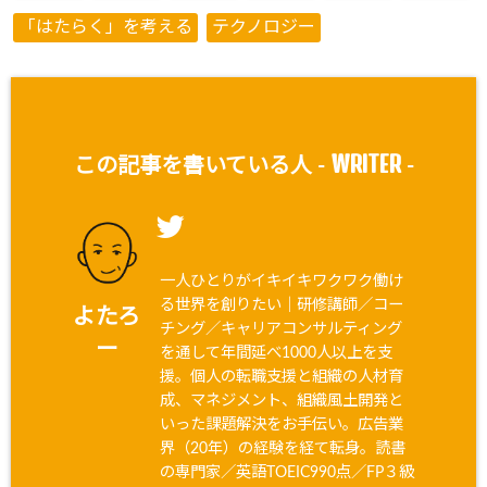
「はたらく」を考える
テクノロジー
WRITER
この記事を書いている人 -
-
一人ひとりがイキイキワクワク働け
る世界を創りたい｜研修講師／コー
よたろ
チング／キャリアコンサルティング
ー
を通して年間延べ1000人以上を支
援。個人の転職支援と組織の人材育
成、マネジメント、組織風土開発と
いった課題解決をお手伝い。広告業
界（20年）の経験を経て転身。読書
の専門家／英語TOEIC990点／FP３級