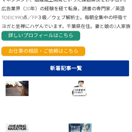
マネジメント、組織風土開発といった課題解決をお手伝い。
広告業界（20年）の経験を経て転身。読書の専門家／英語
TOEIC990点／FP３級／ウェブ解析士。毎朝全集中の呼吸で
ヨガと坐禅にハゲんでいます。千葉県在住。妻と娘の3人家族
詳しいプロフィールはこちら
お仕事の相談・ご依頼はこちら
新着記事一覧
40代サラリーマン
悩み多き40代サラ
の転職成功法！5
リーマンのあなた
つのステップで確
へ。10の重大な不