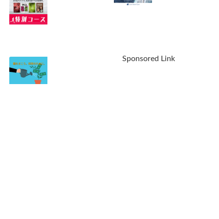
実に実現【おまけ
安を解消しません
つき】
か？
2023.05.01
2022.09.30
【緊急告知】最強
【最新情報】ライ
の英語教材ヒアリ
フシフトラボの無
Sponsored Link
ングマラソン販売
料個別相談会。参
休止！あなたは偉
加する価値はあ
大でした。ありが
る？
2022.05.01
とう（涙）
2022.06.29
40代会社員。転職
するか迷ってる？
まずは「複業」と
いう手もありま
す。
2022.03.24