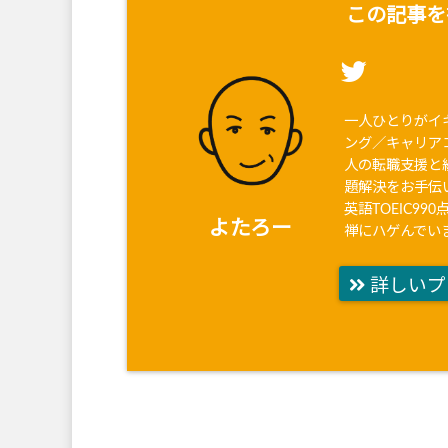
この記事を
一人ひとりがイ
ング／キャリア
人の転職支援と
題解決をお手伝
英語TOEIC9
よたろー
禅にハゲんでい
詳しいプ