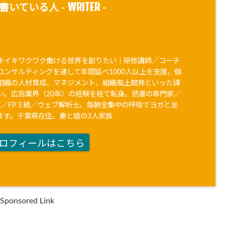
WRITER
書いている人 -
-
キイキワクワク働ける世界を創りたい｜研修講師／コーチ
コンサルティングを通して年間延べ1000人以上を支援。個
組織の人材育成、マネジメント、組織風土開発といった課
い。広告業界（20年）の経験を経て転身。読書の専門家／
90点／FP３級／ウェブ解析士。毎朝全集中の呼吸でヨガと坐
ます。千葉県在住。妻と娘の3人家族
ロフィールはこちら
Sponsored Link