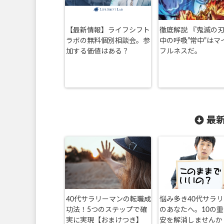
【最新情報】ライフシフト
徹底解説 『鬼滅の
ラボの無料個別相談会。参
中の呼吸”常中”はマ
加する価値はある？
フルネスだ。
最新
40代サラリーマンの転職成
悩み多き40代サラ
功法！5つのステップで確
のあなたへ。10の
実に実現【おまけつき】
安を解消しませんか