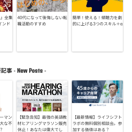
刃』全集
40代になって後悔しない転
簡単！使える！傾聴力を劇
インド
職活動のすすめ
的に上げる3つのスキル＋α
New Posts
記事 -
-
リーマン
【緊急告知】最強の英語教
【最新情報】ライフシフト
重大な不
材ヒアリングマラソン販売
ラボの無料個別相談会。参
？
休止！あなたは偉大でし
加する価値はある？