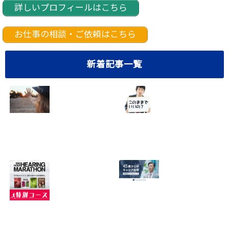
詳しいプロフィールはこちら
お仕事の相談・ご依頼はこちら
新着記事一覧
40代サラリーマン
悩み多き40代サラ
の転職成功法！5
リーマンのあなた
つのステップで確
へ。10の重大な不
実に実現【おまけ
安を解消しません
つき】
か？
2023.05.01
2022.09.30
【緊急告知】最強
【最新情報】ライ