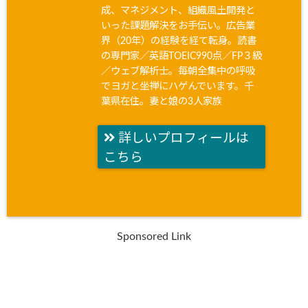
成、マネジメント、組織風土開発と
いった課題解決をお手伝い。広告業
界（20年）の経験を経て転身。読書
の専門家／英語TOEIC990点／FP３級
／ウェブ解析士。毎朝全集中の呼吸
でヨガと坐禅にハゲんでいます。千
葉県在住。妻と娘の3人家族
詳しいプロフィールは
こちら
Sponsored Link