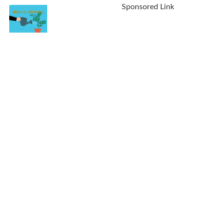
の英語教材ヒアリ
フシフトラボの無
Sponsored Link
ングマラソン販売
料個別相談会。参
休止！あなたは偉
加する価値はあ
大でした。ありが
る？
2022.05.01
とう（涙）
2022.06.29
40代会社員。転職
するか迷ってる？
まずは「複業」と
いう手もありま
す。
2022.03.24