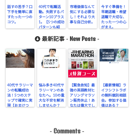
話すの苦手？口
40代で転職活
市場価値なんて
今すぐ準備を！
下手を簡単に直
動。失敗するパ
気にする必要な
早期退職・希望
すたった一つの
ターン10プラス
し！それより大
退職で大切な、
コツ。
1。【5つの成功
事な自己分析。
たった一つの心
パターンも紹
がまえ。
介】
New Posts
最新記事 -
-
40代サラリーマ
悩み多き40代サ
【緊急告知】最
【最新情報】ラ
ンの転職成功
ラリーマンのあ
強の英語教材ヒ
イフシフトラボ
法！5つのステ
なたへ。10の重
アリングマラソ
の無料個別相談
ップで確実に実
大な不安を解消
ン販売休止！あ
会。参加する価
現【おまけつ
しませんか？
なたは偉大でし
値はある？
き】
た。ありがとう
（涙）
Comments
-
-