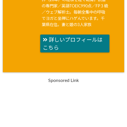
の専門家／英語TOEIC990点／FP３級
／ウェブ解析士。毎朝全集中の呼吸
でヨガと坐禅にハゲんでいます。千
葉県在住。妻と娘の3人家族
詳しいプロフィールは
こちら
Sponsored Link