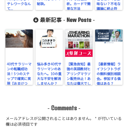
テレワークなん
秘訣。
析。カードで簡
味ない？不毛な
て…
単な方法
議論に終止符
を。
New Posts
最新記事 -
-
40代サラリーマ
悩み多き40代サ
【緊急告知】最
【最新情報】ラ
ンの転職成功
ラリーマンのあ
強の英語教材ヒ
イフシフトラボ
法！5つのステ
なたへ。10の重
アリングマラソ
の無料個別相談
ップで確実に実
大な不安を解消
ン販売休止！あ
会。参加する価
現【おまけつ
しませんか？
なたは偉大でし
値はある？
き】
た。ありがとう
（涙）
Comments
-
-
メールアドレスが公開されることはありません。
*
が付いている
欄は必須項目です