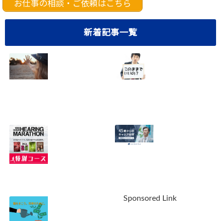
お仕事の相談・ご依頼はこちら
新着記事一覧
40代サラリーマン
悩み多き40代サラ
の転職成功法！5
リーマンのあなた
つのステップで確
へ。10の重大な不
実に実現【おまけ
安を解消しません
つき】
か？
2023.05.01
2022.09.30
【緊急告知】最強
【最新情報】ライ
の英語教材ヒアリ
フシフトラボの無
Sponsored Link
ングマラソン販売
料個別相談会。参
休止！あなたは偉
加する価値はあ
大でした。ありが
る？