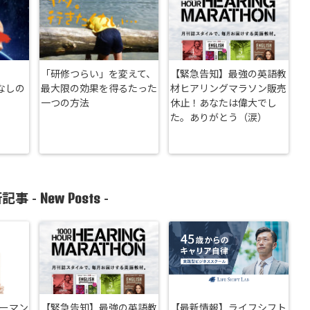
「研修つらい」を変えて、
【緊急告知】最強の英語教
exなしの
最大限の効果を得るたった
材ヒアリングマラソン販売
一つの方法
休止！あなたは偉大でし
た。ありがとう（涙）
New Posts
記事 -
-
リーマン
【緊急告知】最強の英語教
【最新情報】ライフシフト