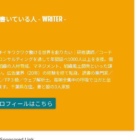
WRITER
書いている人 -
-
キイキワクワク働ける世界を創りたい｜研修講師／コーチ
コンサルティングを通して年間延べ1000人以上を支援。個
組織の人材育成、マネジメント、組織風土開発といった課
い。広告業界（20年）の経験を経て転身。読書の専門家／
90点／FP３級／ウェブ解析士。毎朝全集中の呼吸でヨガと坐
ます。千葉県在住。妻と娘の3人家族
ロフィールはこちら
Sponsored Link