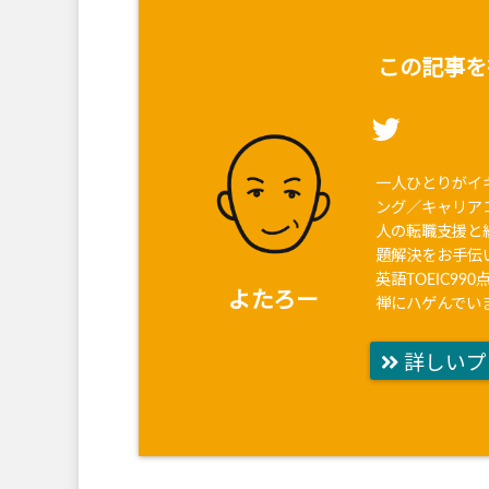
この記事を
一人ひとりがイ
ング／キャリア
人の転職支援と
題解決をお手伝
英語TOEIC9
よたろー
禅にハゲんでい
詳しいプ