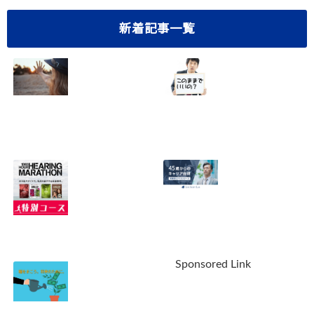
新着記事一覧
40代サラリーマン
悩み多き40代サラ
の転職成功法！5
リーマンのあなた
つのステップで確
へ。10の重大な不
実に実現【おまけ
安を解消しません
つき】
か？
2023.05.01
2022.09.30
【緊急告知】最強
【最新情報】ライ
の英語教材ヒアリ
フシフトラボの無
Sponsored Link
ングマラソン販売
料個別相談会。参
休止！あなたは偉
加する価値はあ
大でした。ありが
る？
2022.05.01
とう（涙）