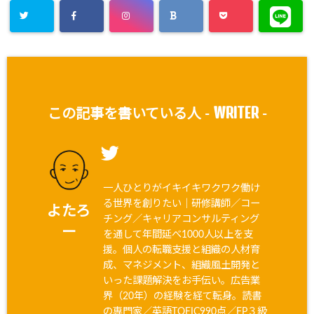
WRITER
この記事を書いている人 -
-
一人ひとりがイキイキワクワク働け
る世界を創りたい｜研修講師／コー
よたろ
チング／キャリアコンサルティング
ー
を通して年間延べ1000人以上を支
援。個人の転職支援と組織の人材育
成、マネジメント、組織風土開発と
いった課題解決をお手伝い。広告業
界（20年）の経験を経て転身。読書
の専門家／英語TOEIC990点／FP３級