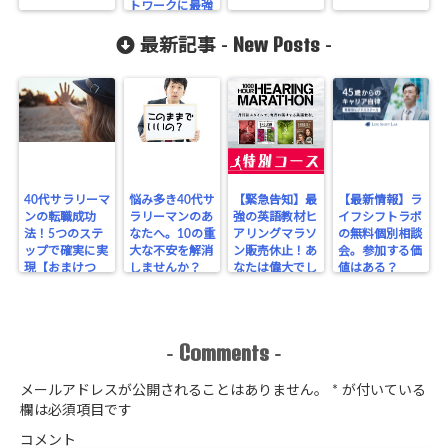
トワークに最強
だった。
New Posts
最新記事 -
-
40代サラリーマ
悩み多き40代サ
【緊急告知】最
【最新情報】ラ
ンの転職成功
ラリーマンのあ
強の英語教材ヒ
イフシフトラボ
法！5つのステ
なたへ。10の重
アリングマラソ
の無料個別相談
ップで確実に実
大な不安を解消
ン販売休止！あ
会。参加する価
現【おまけつ
しませんか？
なたは偉大でし
値はある？
き】
た。ありがとう
（涙）
Comments
-
-
メールアドレスが公開されることはありません。
*
が付いている
欄は必須項目です
コメント