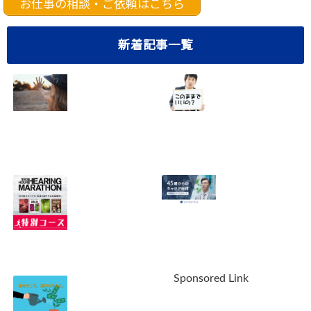
お仕事の相談・ご依頼はこちら
新着記事一覧
40代サラリーマン
悩み多き40代サラ
の転職成功法！5
リーマンのあなた
つのステップで確
へ。10の重大な不
実に実現【おまけ
安を解消しません
つき】
か？
2023.05.01
2022.09.30
【緊急告知】最強
【最新情報】ライ
の英語教材ヒアリ
フシフトラボの無
Sponsored Link
ングマラソン販売
料個別相談会。参
休止！あなたは偉
加する価値はあ
大でした。ありが
る？