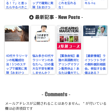
る！？」と思っ
ップで確実に実
これを忘れる
キル＋α
たらやるべきこ
現【おまけつ
な！
とリスト。
き】
New Posts
最新記事 -
-
40代サラリーマ
悩み多き40代サ
【緊急告知】最
【最新情報】ラ
ンの転職成功
ラリーマンのあ
強の英語教材ヒ
イフシフトラボ
法！5つのステ
なたへ。10の重
アリングマラソ
の無料個別相談
ップで確実に実
大な不安を解消
ン販売休止！あ
会。参加する価
現【おまけつ
しませんか？
なたは偉大でし
値はある？
き】
た。ありがとう
（涙）
Comments
-
-
メールアドレスが公開されることはありません。
*
が付いている
欄は必須項目です