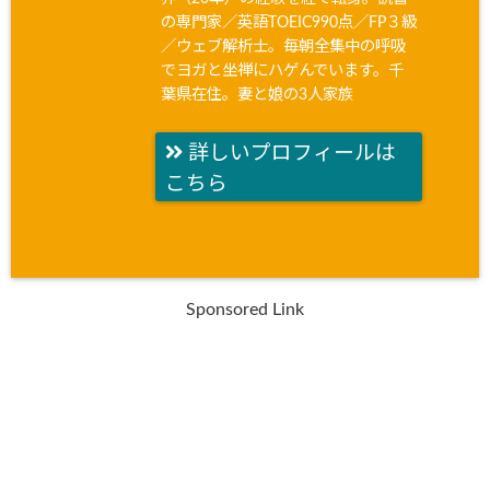
の専門家／英語TOEIC990点／FP３級
／ウェブ解析士。毎朝全集中の呼吸
でヨガと坐禅にハゲんでいます。千
葉県在住。妻と娘の3人家族
詳しいプロフィールは
こちら
Sponsored Link