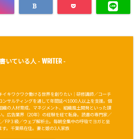
WRITER
書いている人 -
-
キイキワクワク働ける世界を創りたい｜研修講師／コーチ
コンサルティングを通して年間延べ1000人以上を支援。個
組織の人材育成、マネジメント、組織風土開発といった課
い。広告業界（20年）の経験を経て転身。読書の専門家／
90点／FP３級／ウェブ解析士。毎朝全集中の呼吸でヨガと坐
ます。千葉県在住。妻と娘の3人家族