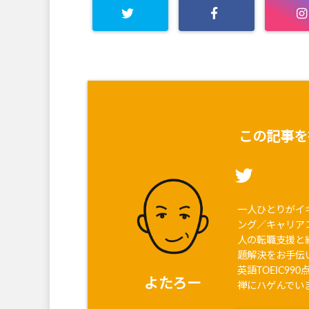
この記事を
一人ひとりがイ
ング／キャリア
人の転職支援と
題解決をお手伝
英語TOEIC9
よたろー
禅にハゲんでい