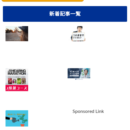
新着記事一覧
40代サラリーマン
悩み多き40代サラ
の転職成功法！5
リーマンのあなた
つのステップで確
へ。10の重大な不
実に実現【おまけ
安を解消しません
つき】
か？
2023.05.01
2022.09.30
【緊急告知】最強
【最新情報】ライ
の英語教材ヒアリ
フシフトラボの無
Sponsored Link
ングマラソン販売
料個別相談会。参
休止！あなたは偉
加する価値はあ
大でした。ありが
る？
2022.05.01